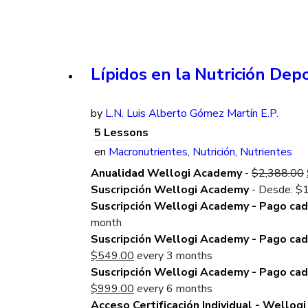
Lípidos en la Nutrición Depo
by
L.N. Luis Alberto Gómez Martín E.P.
5 Lessons
en
Macronutrientes
,
Nutrición
,
Nutrientes
Anualidad Wellogi Academy
-
$
2,388.00
Suscripción Wellogi Academy
-
Desde:
$
Suscripción Wellogi Academy - Pago ca
month
Suscripción Wellogi Academy - Pago ca
Current
$
549.00
every 3 months
price
Suscripción Wellogi Academy - Pago ca
is:
Current
$
999.00
every 6 months
$549.00.
price
Acceso Certificación Individual - Wellogi 