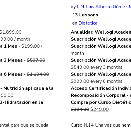
by
L.N. Luis Alberto Gómez M
13 Lessons
en
Dietética
Original
Current
$
1,899.00
Anualidad Wellogi Acade
price
price
199.00
/ month
Suscripción Wellogi Acad
was:
is:
da 1 Mes
-
$
199.00
/
Suscripción Wellogi Acad
$2,388.00.
$1,899.00.
month
Original
da 3 Meses
-
$
597.00
Suscripción Wellogi Acad
price
Current
$
549.00
every 3 months
was:
Original
price
da 6 Meses
-
$
1,194.00
Suscripción Wellogi Acad
$597.00.
price
is:
Current
$
999.00
every 6 months
was:
$549.00.
price
- Nutrición aplicada a la
Acceso Certificación Indivi
inal
Current
$1,194.00.
is:
499.00
Recomposición Corporal
-
e
price
$999.00.
3-Hidratación en la
Compra por Curso Dietétic
:
rrent
is:
Original
Current
$
384.00
$
249.00
139.00.
ce
$1,499.00.
price
price
was:
is:
ntal para que se pueda
Curso N.14 Una vez que hem
49.00.
$384.00.
$249.00.