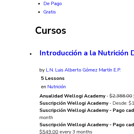
De Pago
Gratis
Cursos
Introducción a la Nutrición 
by
L.N. Luis Alberto Gómez Martín E.P.
5 Lessons
en
Nutrición
Anualidad Wellogi Academy
-
$
2,388.00
Suscripción Wellogi Academy
-
Desde:
$
Suscripción Wellogi Academy - Pago ca
month
Suscripción Wellogi Academy - Pago ca
Current
$
549.00
every 3 months