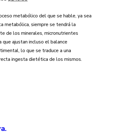
price
$2,139.00.
price
$1,499.00.
was:
is:
roceso metabólico del que se hable, ya sea
$384.00.
$249.00.
ruta metabólica, siempre se tendrá la
rte de los minerales, micronutrientes
a que ajustan incluso el balance
rtimental, lo que se traduce a una
recta ingesta dietética de los mismos.
a.