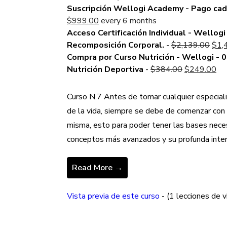
price
Suscripción Wellogi Academy - Pago ca
is:
Current
$
999.00
every 6 months
$549.00.
price
Acceso Certificación Individual - Wellogi 
is:
Orig
Recomposición Corporal.
-
$
2,139.00
$
1,
$999.00.
pric
Compra por Curso Nutrición - Wellogi - 0
Original
was
Cu
Nutrición Deportiva
-
$
384.00
$
249.00
price
$2,
pri
was:
is:
Curso N.7 Antes de tomar cualquier especiali
$384.00.
$2
de la vida, siempre se debe de comenzar con
misma, esto para poder tener las bases nece
conceptos más avanzados y su profunda intera
Read More →
Vista previa de este curso
- (1 lecciones de v