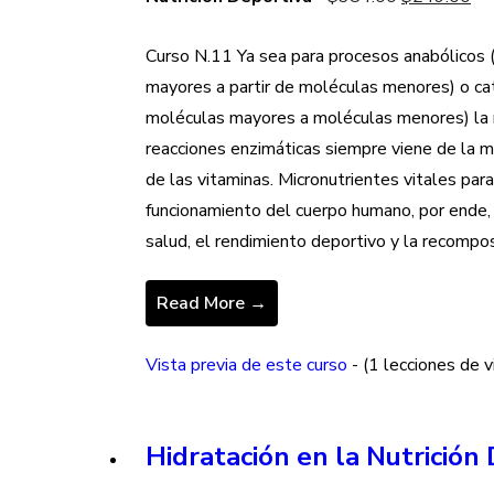
price
$2,
pri
was:
is:
Curso N.11 Ya sea para procesos anabólicos 
$384.00.
$2
mayores a partir de moléculas menores) o ca
moléculas mayores a moléculas menores) la r
reacciones enzimáticas siempre viene de la m
de las vitaminas. Micronutrientes vitales para
funcionamiento del cuerpo humano, por ende, i
salud, el rendimiento deportivo y la recompos
Read More →
Vista previa de este curso
- (1 lecciones de v
Hidratación en la Nutrición 