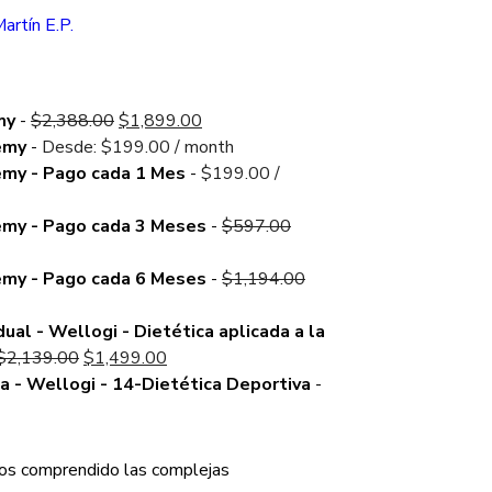
artín E.P.
Original
Current
my
-
$
2,388.00
$
1,899.00
price
price
emy
-
Desde:
$
199.00
/ month
was:
is:
emy - Pago cada 1 Mes
-
$
199.00
/
$2,388.00.
$1,899.00.
Original
emy - Pago cada 3 Meses
-
$
597.00
price
was:
Original
emy - Pago cada 6 Meses
-
$
1,194.00
$597.00.
price
was:
dual - Wellogi - Dietética aplicada a la
Original
Current
$1,194.00.
$
2,139.00
$
1,499.00
price
price
a - Wellogi - 14-Dietética Deportiva
-
was:
is:
$2,139.00.
$1,499.00.
os comprendido las complejas