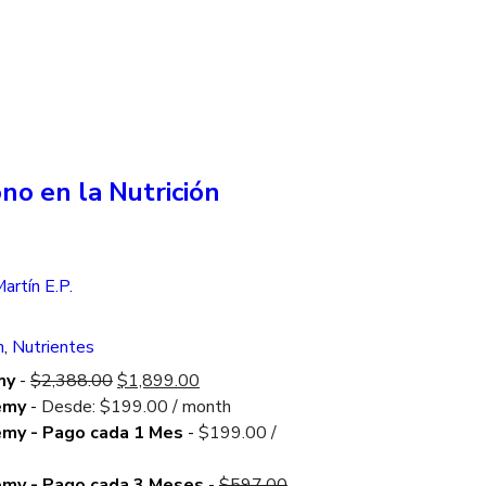
no en la Nutrición
artín E.P.
n
,
Nutrientes
Original
Current
my
-
$
2,388.00
$
1,899.00
price
price
emy
-
Desde:
$
199.00
/ month
was:
is:
emy - Pago cada 1 Mes
-
$
199.00
/
$2,388.00.
$1,899.00.
Original
emy - Pago cada 3 Meses
-
$
597.00