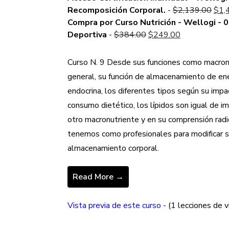
is:
Orig
Recomposición Corporal.
-
$
2,139.00
$
1,
$999.00.
pric
Compra por Curso Nutrición - Wellogi - 0
Original
Current
was
Deportiva
-
$
384.00
$
249.00
price
price
$2,
was:
is:
Curso N. 9 Desde sus funciones como macron
$384.00.
$249.00.
general, su función de almacenamiento de ener
endocrina, los diferentes tipos según su imp
consumo dietético, los lípidos son igual de i
otro macronutriente y en su comprensión radi
tenemos como profesionales para modificar su
almacenamiento corporal.
Read More →
Vista previa de este curso
- (1 lecciones de v