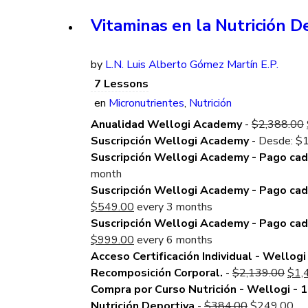
Vitaminas en la Nutrición D
by
L.N. Luis Alberto Gómez Martín E.P.
7 Lessons
en
Micronutrientes
,
Nutrición
Anualidad Wellogi Academy
-
$
2,388.00
Suscripción Wellogi Academy
-
Desde:
$
Suscripción Wellogi Academy - Pago ca
month
Suscripción Wellogi Academy - Pago ca
Current
$
549.00
every 3 months
price
Suscripción Wellogi Academy - Pago ca
is:
Current
$
999.00
every 6 months
$549.00.
price
Acceso Certificación Individual - Wellogi 
is:
Orig
Recomposición Corporal.
-
$
2,139.00
$
1,
$999.00.
pric
Compra por Curso Nutrición - Wellogi - 1
Original
was
Cu
Nutrición Deportiva
-
$
384.00
$
249.00