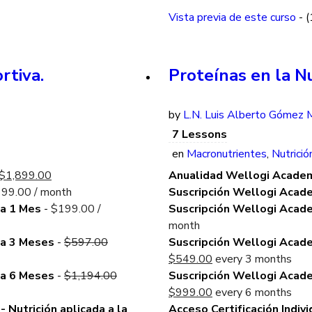
Vista previa de este curso
- 
rtiva.
Proteínas en la Nu
by
L.N. Luis Alberto Gómez M
7 Lessons
en
Macronutrientes
,
Nutrició
Original
Current
$
1,899.00
Anualidad Wellogi Acade
price
price
199.00
/ month
Suscripción Wellogi Acad
was:
is:
da 1 Mes
-
$
199.00
/
Suscripción Wellogi Acad
$2,388.00.
$1,899.00.
month
Original
da 3 Meses
-
$
597.00
Suscripción Wellogi Acad
price
Current
$
549.00
every 3 months
was:
Original
price
da 6 Meses
-
$
1,194.00
Suscripción Wellogi Acad
$597.00.
price
is:
Current
$
999.00
every 6 months
was:
$549.00.
price
- Nutrición aplicada a la
Acceso Certificación Indivi