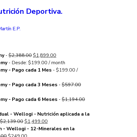
trición Deportiva.
artín E.P.
Original
Current
my
-
$
2,388.00
$
1,899.00
price
price
emy
-
Desde:
$
199.00
/ month
was:
is:
emy - Pago cada 1 Mes
-
$
199.00
/
$2,388.00.
$1,899.00.
Original
emy - Pago cada 3 Meses
-
$
597.00
price
was:
Original
emy - Pago cada 6 Meses
-
$
1,194.00
$597.00.
price
was:
dual - Wellogi - Nutrición aplicada a la
Original
Current
$1,194.00.
$
2,139.00
$
1,499.00
price
price
 - Wellogi - 12-Minerales en la
Original
was:
Current
is:
.00
$
249.00