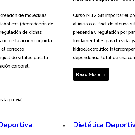
139.00.
ce
$1,499.00.
(creación de moléculas
Curso N.12 Sin importar el p
49.00.
tabólicos (degradación de
al inicio o al final de alguna 
egulación de dichas
presencia y regulación por pa
ano de la acción conjunta
fundamentales para la vida, y
 el correcto
hidroelectrolítico intercompa
gual de vitales para la
dependencia total de una cor
ición corporal.
Read More →
ista previa)
Deportiva.
Dietética Deportiv