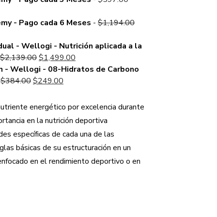
price
was:
Original
emy - Pago cada 6 Meses
-
$
1,194.00
$597.00.
price
was:
dual - Wellogi - Nutrición aplicada a la
Original
Current
$1,194.00.
$
2,139.00
$
1,499.00
price
price
n - Wellogi - 08-Hidratos de Carbono
Original
was:
Current
is:
-
$
384.00
$
249.00
price
$2,139.00.
price
$1,499.00.
was:
is:
nutriente energético por excelencia durante
$384.00.
$249.00.
ortancia en la nutrición deportiva
es específicas de cada una de las
eglas básicas de su estructuración en un
enfocado en el rendimiento deportivo o en