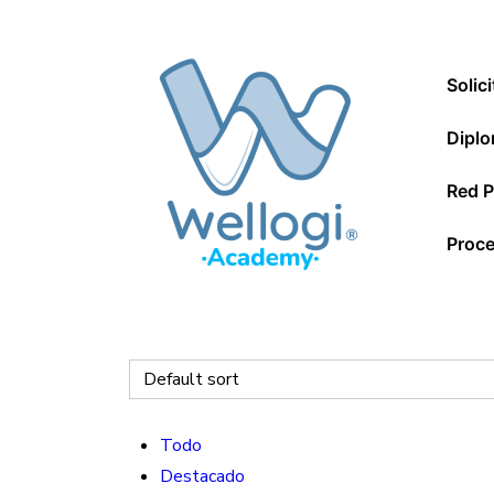
↓
Saltar
Navegac
al
Solic
principal
contenido
principal
Diplo
Red P
Proce
Todo
Destacado