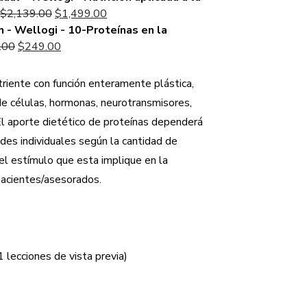
Original
Current
$1,194.00.
$
2,139.00
$
1,499.00
price
price
 - Wellogi - 10-Proteínas en la
Original
was:
Current
is:
.00
$
249.00
price
$2,139.00.
price
$1,499.00.
was:
is:
riente con función enteramente plástica,
$384.00.
$249.00.
de células, hormonas, neurotransmisores,
El aporte dietético de proteínas dependerá
des individuales según la cantidad de
 el estímulo que esta implique en la
pacientes/asesorados.
(1 lecciones de vista previa)