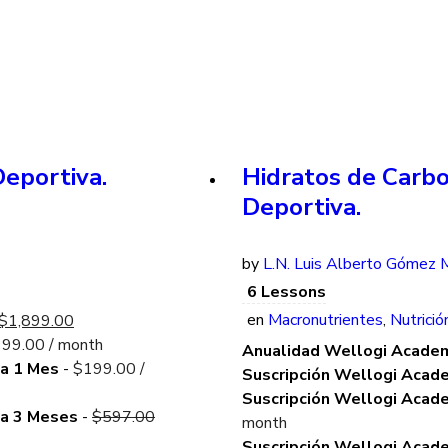
Deportiva.
Hidratos de Carbo
Deportiva.
by
L.N. Luis Alberto Gómez M
6 Lessons
Original
Current
en
Macronutrientes
,
Nutrició
$
1,899.00
price
price
199.00
/ month
Anualidad Wellogi Acade
was:
is:
da 1 Mes
-
$
199.00
/
Suscripción Wellogi Acad
$2,388.00.
$1,899.00.
Suscripción Wellogi Acad
Original
da 3 Meses
-
$
597.00
month
price
Suscripción Wellogi Acad