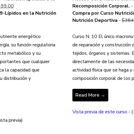
inal
Current
$1,194.00.
is:
499.00
Recomposición Corporal.
-
e
price
$999.00.
9-Lípidos en la Nutrición
Compra por Curso Nutrición
:
is:
Nutrición Deportiva
-
$
384
139.00.
$1,499.00.
utriente energético
Curso N. 10 El único macronut
gía, su función regulatoria
de reparación y construcción 
acto metabólico y su
tejidos, órganos y sistemas. 
mportantes que cualquier
directamente de las necesida
ca la capacidad que
actividad física que se haga y
 distribución y
composición corporal de los 
Read More →
Vista previa de este curso
- 
ista previa)