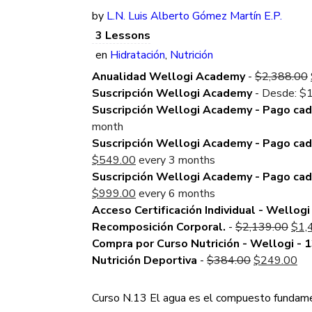
by
L.N. Luis Alberto Gómez Martín E.P.
3 Lessons
en
Hidratación
,
Nutrición
Anualidad Wellogi Academy
-
$
2,388.00
Suscripción Wellogi Academy
-
Desde:
$
Suscripción Wellogi Academy - Pago ca
month
Suscripción Wellogi Academy - Pago ca
Current
$
549.00
every 3 months
price
Suscripción Wellogi Academy - Pago ca
is:
Current
$
999.00
every 6 months
$549.00.
price
Acceso Certificación Individual - Wellogi 
is:
Orig
Recomposición Corporal.
-
$
2,139.00
$
1,
$999.00.
pric
Compra por Curso Nutrición - Wellogi - 1
Original
was
Cu
Nutrición Deportiva
-
$
384.00
$
249.00
price
$2,
pri
was:
is:
Curso N.13 El agua es el compuesto fundame
$384.00.
$2