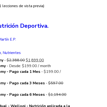
(1 lecciones de vista previa)
trición Deportiva.
artín E.P.
n
,
Nutrientes
Original
Current
my
-
$
2,388.00
$
1,899.00
price
price
emy
-
Desde:
$
199.00
/ month
was:
is:
emy - Pago cada 1 Mes
-
$
199.00
/
$2,388.00.
$1,899.00.
Original
emy - Pago cada 3 Meses
-
$
597.00
price
was:
Original
emy - Pago cada 6 Meses
-
$
1,194.00
$597.00.
price
was:
dual - Wellogi - Nutrición aplicada a la