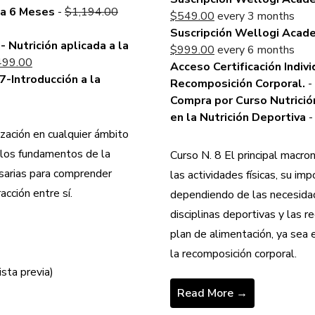
was:
Original
da 6 Meses
-
$
1,194.00
Current
$
549.00
every 3 months
$597.00.
price
price
Suscripción Wellogi Acad
was:
- Nutrición aplicada a la
is:
Current
$
999.00
every 6 months
inal
Current
$1,194.00.
499.00
$549.00.
price
Acceso Certificación Indivi
e
price
7-Introducción a la
is:
Recomposición Corporal.
-
:
rrent
is:
$999.00.
Compra por Curso Nutrició
139.00.
ce
$1,499.00.
en la Nutrición Deportiva
zación en cualquier ámbito
49.00.
 los fundamentos de la
Curso N. 8 El principal macro
sarias para comprender
las actividades físicas, su imp
cción entre sí.
dependiendo de las necesidad
disciplinas deportivas y las r
plan de alimentación, ya sea 
la recomposición corporal.
ista previa)
Read More →