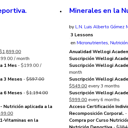
eportiva.
Minerales en la Nu
by
L.N. Luis Alberto Gómez M
3 Lessons
en
Micronutrientes
,
Nutrición
Original
Current
$
1,899.00
Anualidad Wellogi Acade
price
price
199.00
/ month
Suscripción Wellogi Acad
was:
is:
da 1 Mes
-
$
199.00
/
Suscripción Wellogi Acad
$2,388.00.
$1,899.00.
month
Original
da 3 Meses
-
$
597.00
Suscripción Wellogi Acad
price
Current
$
549.00
every 3 months
was:
Original
price
da 6 Meses
-
$
1,194.00
Suscripción Wellogi Acad
$597.00.
price
is:
Current
$
999.00
every 6 months
was:
$549.00.
price
- Nutrición aplicada a la
Acceso Certificación Indivi
inal
Current
$1,194.00.
is:
499.00
Recomposición Corporal.
-
e
price
$999.00.
1-Vitaminas en la
Compra por Curso Nutrición
:
rrent
is:
Nutrición Deportiva
-
$
384