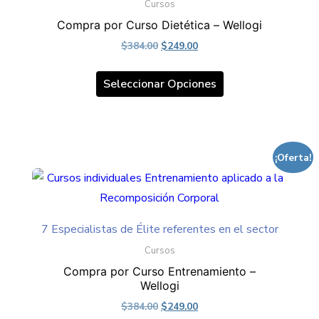
elegir
Cursos
en
Compra por Curso Dietética – Wellogi
la
Original
Current
$
384.00
$
249.00
página
price
price
Este
was:
is:
de
Seleccionar Opciones
producto
$384.00.
$249.00.
producto
tiene
múltiples
variantes.
¡Oferta!
Las
opciones
se
pueden
7 Especialistas de Élite referentes en el sector
elegir
Cursos
en
Compra por Curso Entrenamiento –
Wellogi
la
Original
Current
$
384.00
$
249.00
página