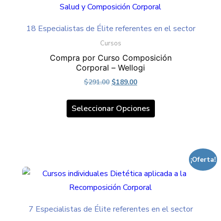
18 Especialistas de Élite referentes en el sector
Cursos
Compra por Curso Composición
Corporal – Wellogi
Original
Current
$
291.00
$
189.00
price
price
Este
was:
is:
Seleccionar Opciones
producto
$291.00.
$189.00.
tiene
múltiples
variantes.
¡Oferta!
Las
opciones
se
pueden
7 Especialistas de Élite referentes en el sector