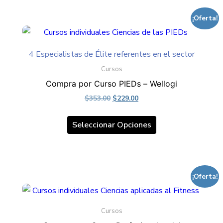
variantes.
¡Oferta!
Las
opciones
se
4 Especialistas de Élite referentes en el sector
pueden
Cursos
elegir
Compra por Curso PIEDs – Wellogi
en
Original
Current
$
353.00
$
229.00
la
price
price
Este
was:
is:
página
Seleccionar Opciones
producto
$353.00.
$229.00.
de
tiene
producto
múltiples
variantes.
¡Oferta!
Las
opciones
Cursos
se