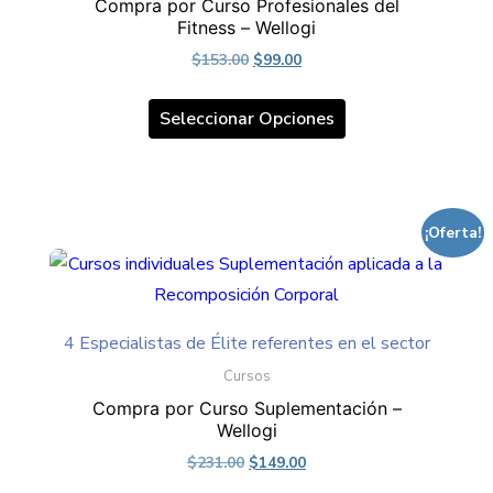
Compra por Curso Profesionales del
pueden
Fitness – Wellogi
elegir
Original
Current
$
153.00
$
99.00
en
price
price
Este
la
was:
is:
Seleccionar Opciones
producto
página
$153.00.
$99.00.
tiene
de
múltiples
producto
variantes.
¡Oferta!
Las
opciones
se
pueden
4 Especialistas de Élite referentes en el sector
elegir
Cursos
en
Compra por Curso Suplementación –
Wellogi
la
Original
Current
$
231.00
$
149.00
página
price
price