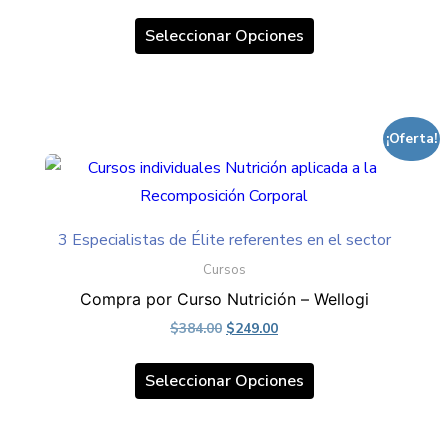
price
price
de
Este
was:
is:
Seleccionar Opciones
producto
producto
$384.00.
$249.00.
tiene
múltiples
variantes.
¡Oferta!
Las
opciones
se
pueden
3 Especialistas de Élite referentes en el sector
elegir
Cursos
en
Compra por Curso Nutrición – Wellogi
la
Original
Current
$
384.00
$
249.00
página
price
price
Este
was:
is:
de
Seleccionar Opciones
producto
$384.00.
$249.00.
producto
tiene
múltiples