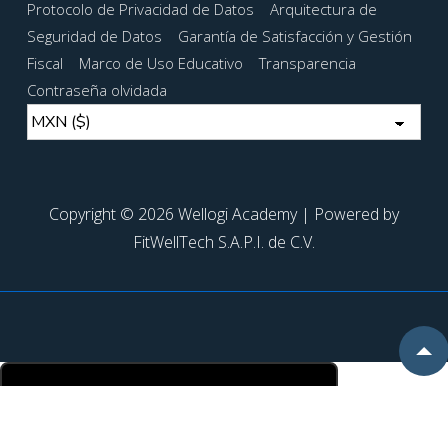
Protocolo de Privacidad de Datos
Arquitectura de
del
Seguridad de Datos
Garantía de Satisfacción y Gestión
pie
Fiscal
Marco de Uso Educativo
Transparencia
de
Contraseña olvidada
página
Copyright © 2026 Wellogi Academy | Powered by
FitWellTech S.A.P.I. de C.V.