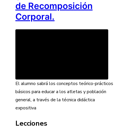
de Recomposición
Corporal.
Educación
Nutricional
El alumno sabrá los conceptos teórico-prácticos
En
básicos para educar a los atletas y población
Atletas
Y
general, a través de la técnica didáctica
Población
General
expositiva
Con
Objetivos
De
Lecciones
Recomposición
Corporal.