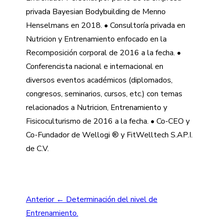
privada Bayesian Bodybuilding de Menno
Henselmans en 2018. • Consultoría privada en
Nutricion y Entrenamiento enfocado en la
Recomposición corporal de 2016 a la fecha. •
Conferencista nacional e internacional en
diversos eventos académicos (diplomados,
congresos, seminarios, cursos, etc.) con temas
relacionados a Nutricion, Entrenamiento y
Fisicoculturismo de 2016 a la fecha. • Co-CEO y
Co-Fundador de Wellogi ® y FitWelltech S.AP.I.
de C.V.
Navegación
Anterior
← Determinación del nivel de
Entrenamiento.
de