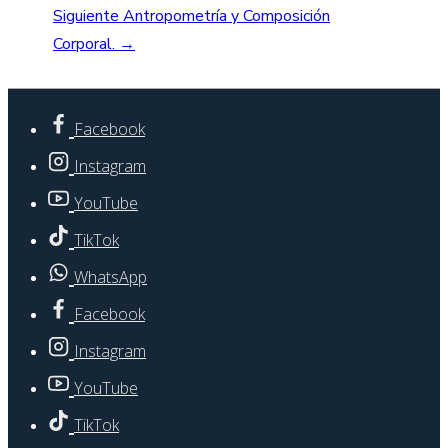
Siguiente
Antropometría y Composición
entradas
Corporal. →
Facebook
Instagram
YouTube
TikTok
WhatsApp
Facebook
Instagram
YouTube
TikTok