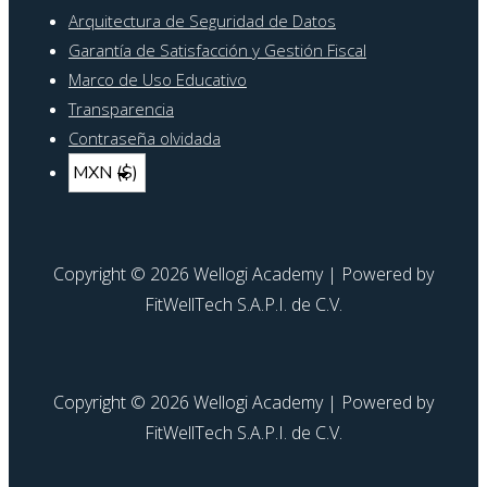
pie
Arquitectura de Seguridad de Datos
de
Garantía de Satisfacción y Gestión Fiscal
página
Marco de Uso Educativo
Transparencia
Contraseña olvidada
Copyright © 2026 Wellogi Academy | Powered by
FitWellTech S.A.P.I. de C.V.
Copyright © 2026 Wellogi Academy | Powered by
FitWellTech S.A.P.I. de C.V.