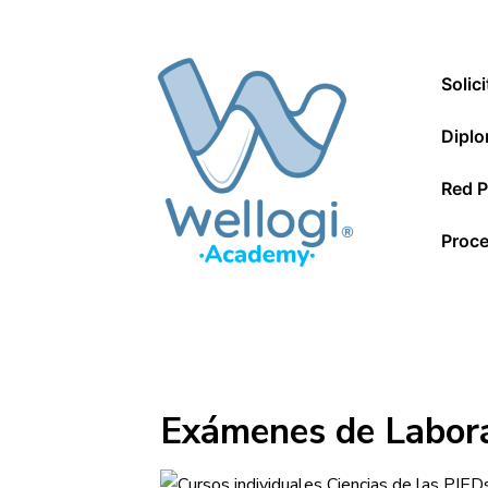
↓
Saltar
Navegac
al
Solic
principal
contenido
principal
Diplo
Red P
Proce
Exámenes de Labora