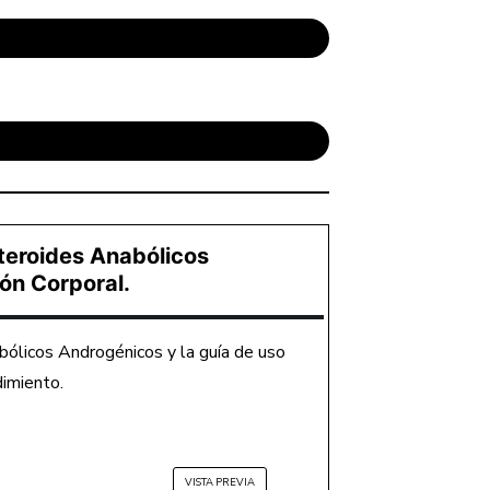
teroides Anabólicos
Exámenes
ón Corporal.
De
Laboratorio
Y
Guía
bólicos Androgénicos y la guía de uso
Para
La
dimiento.
Reducción
De
Daño
En
El
Uso
VISTA PREVIA