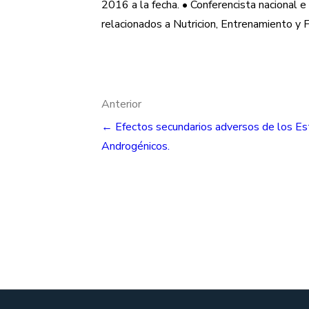
2016 a la fecha. • Conferencista nacional 
relacionados a Nutricion, Entrenamiento y 
Navegación
Anterior
← Efectos secundarios adversos de los Es
de
Androgénicos.
entradas