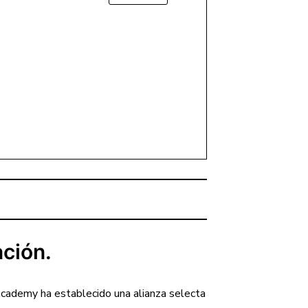
De
Esteroides
Anabólicos
Androgénicos
En
Atletas
Y
Población
General
Con
Objetivos
De
Recomposición
Corporal.
ción.
Academy ha establecido una alianza selecta