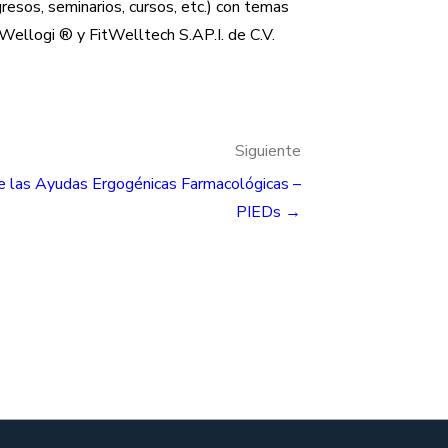
resos, seminarios, cursos, etc.) con temas
Wellogi ® y FitWelltech S.AP.I. de C.V.
Siguiente
de las Ayudas Ergogénicas Farmacológicas –
PIEDs →