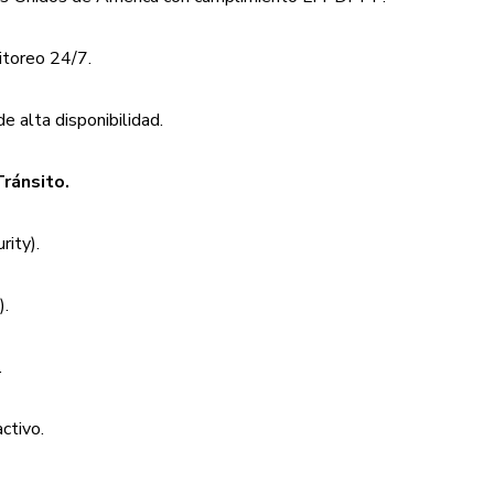
toreo 24/7.
e alta disponibilidad.
Tránsito.
rity).
).
.
ctivo.