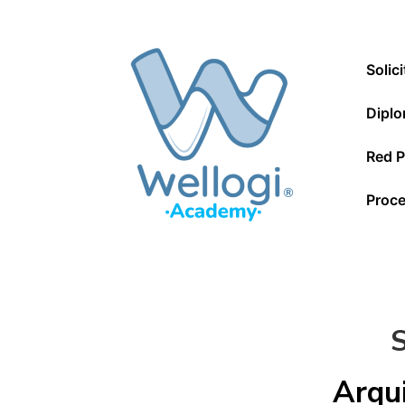
↓
Saltar
Navegac
al
Solic
principal
contenido
principal
Diplo
Red P
Proce
S
Arqui