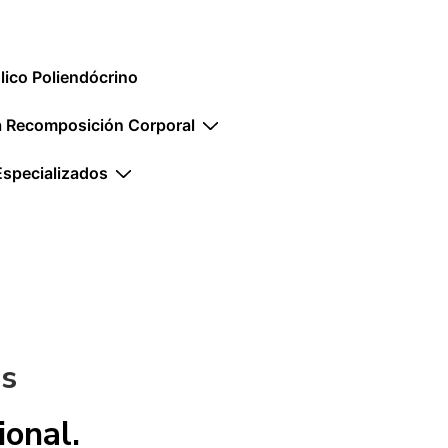
ico Poliendócrino
la Recomposición Corporal
Especializados
os
ional.