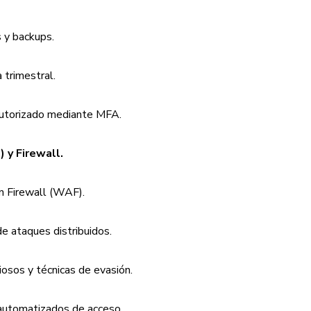
 y backups.
 trimestral.
 autorizado mediante MFA.
 y Firewall.
n Firewall (WAF).
e ataques distribuidos.
iosos y técnicas de evasión.
s automatizados de acceso.