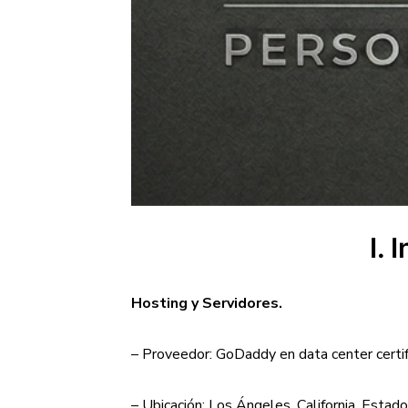
I. 
Hosting y Servidores.
– Proveedor: GoDaddy en data center certi
– Ubicación: Los Ángeles, California, Est