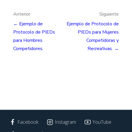
Navegación
Anterior
Siguiente
← Ejemplo de
Ejemplo de Protocolo de
de
Protocolo de PIEDs
PIEDs para Mujeres
entradas
para Hombres
Competidoras y
Competidores.
Recreativas. →
Facebook
Instagram
YouTube