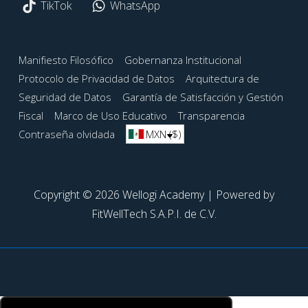
TikTok
WhatsApp
Menú
Manifiesto Filosófico
Gobernanza Institucional
Protocolo de Privacidad de Datos
Arquitectura de
del
Seguridad de Datos
Garantía de Satisfacción y Gestión
pie
Fiscal
Marco de Uso Educativo
Transparencia
de
Contraseña olvidada
MXN ($)
página
Copyright © 2026 Wellogi Academy | Powered by
FitWellTech S.A.P.I. de C.V.