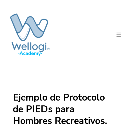
↓
Saltar
al
contenido
principal
Men
Ejemplo de Protocolo
de PIEDs para
Hombres Recreativos.