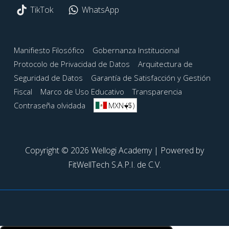
TikTok
WhatsApp
Menú
Manifiesto Filosófico
Gobernanza Institucional
Protocolo de Privacidad de Datos
Arquitectura de
del
Seguridad de Datos
Garantía de Satisfacción y Gestión
pie
Fiscal
Marco de Uso Educativo
Transparencia
de
Contraseña olvidada
MXN ($)
página
Copyright © 2026 Wellogi Academy | Powered by
FitWellTech S.A.P.I. de C.V.