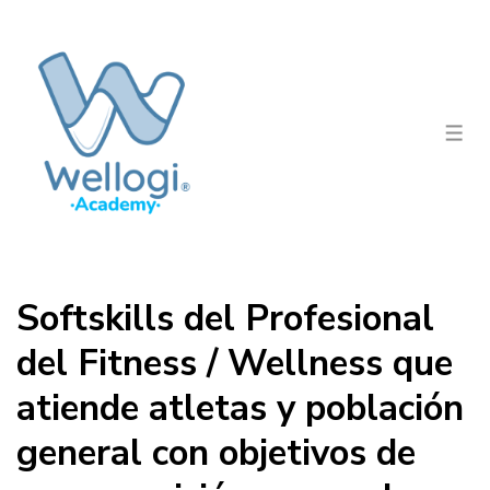
↓
Saltar
al
contenido
principal
Men
Softskills del Profesional
del Fitness / Wellness que
atiende atletas y población
general con objetivos de